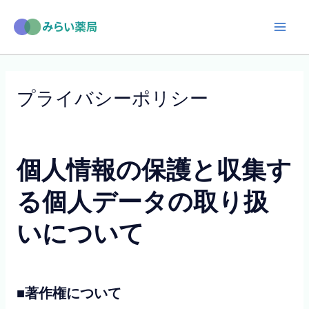
内
容
Mai
を
Men
ス
キ
プライバシーポリシー
ッ
プ
個人情報の保護と収集す
る個人データの取り扱
いについて
■著作権について