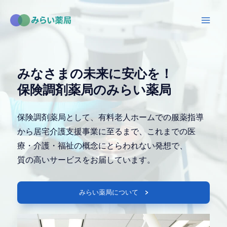
内
容
Mai
を
ス
Men
キ
みなさまの未来に安心を！
ッ
保険調剤薬局の
みらい薬局
プ
保険調剤薬局として、有料老人ホームでの服薬指導
から居宅介護支援事業に至るまで、これまでの医
療・介護・福祉の概念にとらわれない発想で、
質の高いサービスをお届しています。
みらい薬局について >